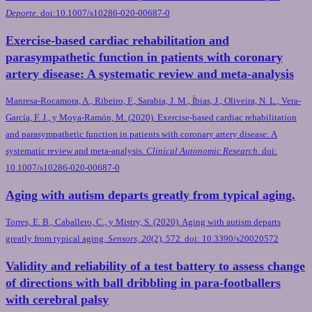
Deporte
. doi:10.1007/s10286-020-00687-0
Exercise-based cardiac rehabilitation and
parasympathetic function in patients with coronary
artery disease: A systematic review and meta-analysis
Manresa-Rocamora, A., Ribeiro, F., Sarabia, J. M., Íbias, J., Oliveira, N. L., Vera-
García, F. J., y Moya-Ramón, M. (2020). Exercise-based cardiac rehabilitation
and parasympathetic function in patients with coronary artery disease: A
systematic review and meta-analysis.
Clinical Autonomic Research
. doi:
10.1007/s10286-020-00687-0
Aging with autism departs greatly from typical aging.
Torres, E. B., Caballero, C., y Mistry, S. (2020). Aging with autism departs
greatly from typical aging.
Sensors, 20
(2), 572. doi: 10.3390/s20020572
Validity and reliability of a test battery to assess change
of directions with ball dribbling in para-footballers
with cerebral palsy