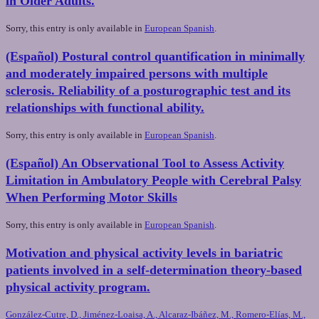
in Older Adults.
Sorry, this entry is only available in
European Spanish
.
(Español) Postural control quantification in minimally
and moderately impaired persons with multiple
sclerosis. Reliability of a posturographic test and its
relationships with functional ability.
Sorry, this entry is only available in
European Spanish
.
(Español) An Observational Tool to Assess Activity
Limitation in Ambulatory People with Cerebral Palsy
When Performing Motor Skills
Sorry, this entry is only available in
European Spanish
.
Motivation and physical activity levels in bariatric
patients involved in a self-determination theory-based
physical activity program.
González-Cutre, D., Jiménez-Loaisa, A., Alcaraz-Ibáñez, M., Romero-Elías, M.,