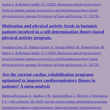
Santos, I., & Beltrán-Carrillo, V. J. (2020). Motivation and physical activity
levels in bariatric patients involved in a self-determination theory-based
physical activity program. Psychology of Sport and Exercise, 51, 101795.
Motivation and physical activity levels in bariatric
patients involved in a self-determination theory-based
physical activity program.
González-Cutre, D., Jiménez-Loaisa, A., Alcaraz-Ibáñez, M., Romero-Elías, M.,
Santos, I., & Beltrán-Carrillo, V. J. (2020). Motivation and physical activity
levels in bariatric patients involved in a self-determination theory-based
physical activity program. Psychology of Sport and Exercise, 51, 101795.
Are the current cardiac rehabilitation programs
optimized to improve cardiorespiratory fitness in
patients? A meta-analysis
Manresa-Rocamora, A., Sarabia, J. M., Sánchez-Meca, J., Oliveira, J, Vera-Garcia,
F. J., y Moya-Ramón, M. (2020). Are the current cardiac rehabilitation programs
optimized to improve cardiorespiratory fitness in patients? A meta-analysis.