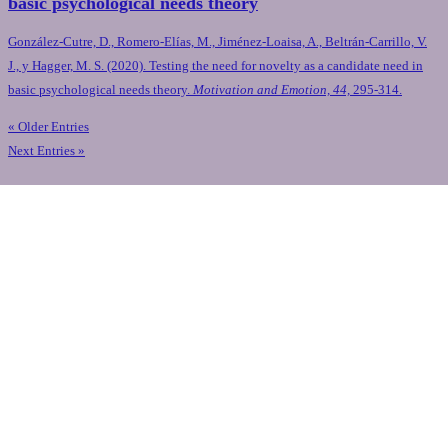
basic psychological needs theory
González-Cutre, D., Romero-Elías, M., Jiménez-Loaisa, A., Beltrán-Carrillo, V.
J., y Hagger, M. S. (2020). Testing the need for novelty as a candidate need in
basic psychological needs theory.
Motivation and Emotion, 44,
295-314.
« Older Entries
Next Entries »