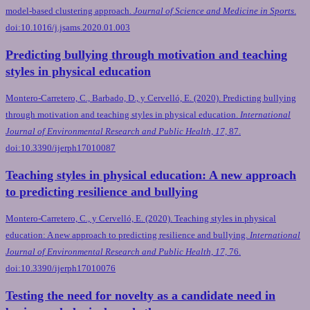
model-based clustering approach.
Journal of Science and Medicine in Sports
.
doi:10.1016/j.jsams.2020.01.003
Predicting bullying through motivation and teaching
styles in physical education
Montero-Carretero, C., Barbado, D., y Cervelló, E. (2020). Predicting bullying
through motivation and teaching styles in physical education.
International
Journal of Environmental Research and Public Health, 17,
87.
doi:10.3390/ijerph17010087
Teaching styles in physical education: A new approach
to predicting resilience and bullying
Montero-Carretero, C., y Cervelló, E. (2020). Teaching styles in physical
education: A new approach to predicting resilience and bullying.
International
Journal of Environmental Research and Public Health, 17,
76.
doi:10.3390/ijerph17010076
Testing the need for novelty as a candidate need in