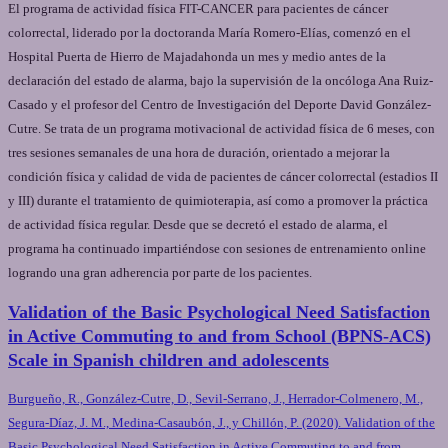
El programa de actividad física FIT-CANCER para pacientes de cáncer
colorrectal, liderado por la doctoranda María Romero-Elías, comenzó en el
Hospital Puerta de Hierro de Majadahonda un mes y medio antes de la
declaración del estado de alarma, bajo la supervisión de la oncóloga Ana Ruiz-
Casado y el profesor del Centro de Investigación del Deporte David González-
Cutre. Se trata de un programa motivacional de actividad física de 6 meses, con
tres sesiones semanales de una hora de duración, orientado a mejorar la
condición física y calidad de vida de pacientes de cáncer colorrectal (estadios II
y III) durante el tratamiento de quimioterapia, así como a promover la práctica
de actividad física regular. Desde que se decretó el estado de alarma, el
programa ha continuado impartiéndose con sesiones de entrenamiento online
logrando una gran adherencia por parte de los pacientes.
Validation of the Basic Psychological Need Satisfaction
in Active Commuting to and from School (BPNS-ACS)
Scale in Spanish children and adolescents
Burgueño, R., González-Cutre, D., Sevil-Serrano, J., Herrador-Colmenero, M.,
Segura-Díaz, J. M., Medina-Casaubón, J., y Chillón, P. (2020). Validation of the
Basic Psychological Need Satisfaction in Active Commuting to and from