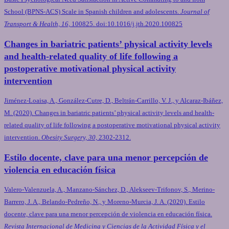
School (BPNS-ACS) Scale in Spanish children and adolescents.
Journal of
Transport & Health, 16,
100825. doi:10.1016/j.jth.2020.100825
Changes in bariatric patients’ physical activity levels
and health-related quality of life following a
postoperative motivational physical activity
intervention
Jiménez-Loaisa, A., González-Cutre, D., Beltrán-Carrillo, V. J., y Alcaraz-Ibáñez,
M. (2020). Changes in bariatric patients’ physical activity levels and health-
related quality of life following a postoperative motivational physical activity
intervention.
Obesity Surgery, 30,
2302-2312.
Estilo docente, clave para una menor percepción de
violencia en educación física
Valero-Valenzuela, A., Manzano-Sánchez, D., Alekseev-Trifonov, S., Merino-
Barrero, J. A., Belando-Pedreño, N., y Moreno-Murcia, J. A. (2020). Estilo
docente, clave para una menor percepción de violencia en educación física.
Revista Internacional de Medicina y Ciencias de la Actividad Física y el