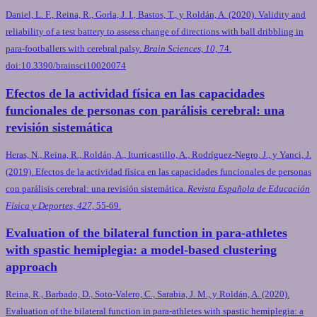
Daniel, L. F., Reina, R., Gorla, J. I., Bastos, T., y Roldán, A. (2020). Validity and
reliability of a test battery to assess change of directions with ball dribbling in
para-footballers with cerebral palsy.
Brain Sciences, 10,
74.
doi:10.3390/brainsci10020074
Efectos de la actividad física en las capacidades
funcionales de personas con parálisis cerebral: una
revisión sistemática
Heras, N., Reina, R., Roldán, A., Iturricastillo, A., Rodríguez-Negro, J., y Yanci, J.
(2019). Efectos de la actividad física en las capacidades funcionales de personas
con parálisis cerebral: una revisión sistemática.
Revista Española de Educación
Física y Deportes, 427,
55-69.
Evaluation of the bilateral function in para-athletes
with spastic hemiplegia: a model-based clustering
approach
Reina, R., Barbado, D., Soto-Valero, C., Sarabia, J. M., y Roldán, A. (2020).
Evaluation of the bilateral function in para-athletes with spastic hemiplegia: a