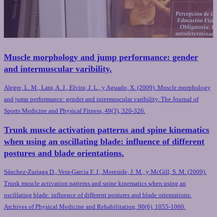
Muscle morphology and jump performance: gender
and intermuscular varibility.
Alegre, L. M., Lara, A. J., Elvira, J. L., y Aguado, X. (2009). Muscle morphology
and jump performance: gender and intermuscular varibility. The Journal of
Sports Medicine and Physical Fitness, 49(3), 320-326.
Trunk muscle activation patterns and spine kinematics
when using an oscillating blade: influence of different
postures and blade orientations.
Sánchez-Zuriaga D., Vera-Garcia F. J., Moreside, J. M., y McGill, S. M. (2009).
Trunk muscle activation patterns and spine kinematics when using an
oscillating blade: influence of different postures and blade orientations.
Archives of Physical Medicine and Rehabilitation, 90(6), 1055-1060.