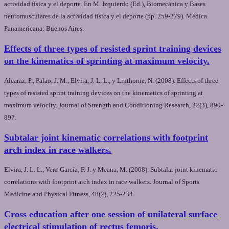
actividad física y el deporte. En M. Izquierdo (Ed.), Biomecánica y Bases
neuromusculares de la actividad física y el deporte (pp. 259-279). Médica
Panamericana: Buenos Aires.
Effects of three types of resisted sprint training devices
on the kinematics of sprinting at maximum velocity.
Alcaraz, P., Palao, J. M., Elvira, J. L. L., y Linthorne, N. (2008). Effects of three
types of resisted sprint training devices on the kinematics of sprinting at
maximum velocity. Journal of Strength and Conditioning Research, 22(3), 890-
897.
Subtalar joint kinematic correlations with footprint
arch index in race walkers.
Elvira, J. L. L., Vera-García, F. J. y Meana, M. (2008). Subtalar joint kinematic
correlations with footprint arch index in race walkers. Journal of Sports
Medicine and Physical Fitness, 48(2), 225-234.
Cross education after one session of unilateral surface
electrical stimulation of rectus femoris.