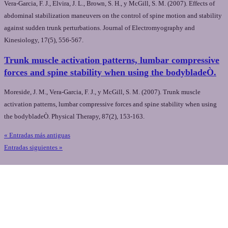
Vera-Garcia, F. J., Elvira, J. L., Brown, S. H., y McGill, S. M. (2007). Effects of
abdominal stabilization maneuvers on the control of spine motion and stability
against sudden trunk perturbations. Journal of Electromyography and
Kinesiology, 17(5), 556-567.
Trunk muscle activation patterns, lumbar compressive
forces and spine stability when using the bodybladeÒ.
Moreside, J. M., Vera-Garcia, F. J., y McGill, S. M. (2007). Trunk muscle
activation patterns, lumbar compressive forces and spine stability when using
the bodybladeÒ. Physical Therapy, 87(2), 153-163.
« Entradas más antiguas
Entradas siguientes »