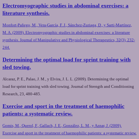
Electromyographic studies in abdominal exercises: a
literature synthesis.
Monfort-Pañego, M., Vera-García, F. J., Sánchez-Zuriaga, D., y Sarti-Martínez,
M. A. (2009). Electromyographic studies in abdominal exercises: a literature
synthesis. Journal of Manipulative and Physiological Therapeutics, 32(3), 232-
244.
Determining the optimal load for sprint training with
sled towing.
Alcaraz, P. E., Palao, J. M., y Elvira, J. L. L. (2009). Determining the optimal
load for sprint training with sled towing. Journal of Strength and Conditioning
Research, 23, 480-485.
Exercise and sport in the treatment of haemophilic
patients: a systematic review.
Gomis, M., Querol, F., Gallach, J. E., González, L. M., y Aznar, J. (2009).
Exercise and sport in the treatment of haemophilic patients: a systematic review.