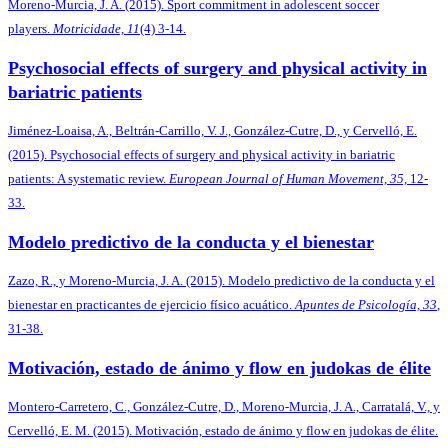
Moreno-Murcia, J. A. (2015). Sport commitment in adolescent soccer
players.
Motricidade, 11
(4) 3-14.
Psychosocial effects of surgery and physical activity in
bariatric patients
Jiménez-Loaisa, A., Beltrán-Carrillo, V. J., González-Cutre, D., y Cervelló, E.
(2015). Psychosocial effects of surgery and physical activity in bariatric
patients: A systematic review.
European Journal of Human Movement, 35,
12-
33.
Modelo predictivo de la conducta y el bienestar
Zazo, R., y Moreno-Murcia, J. A. (2015). Modelo predictivo de la conducta y el
bienestar en practicantes de ejercicio físico acuático.
Apuntes de Psicología, 33
,
31-38.
Motivación, estado de ánimo y flow en judokas de élite
Montero-Carretero, C., González-Cutre, D., Moreno-Murcia, J. A., Carratalá, V., y
Cervelló, E. M. (2015). Motivación, estado de ánimo y flow en judokas de élite.