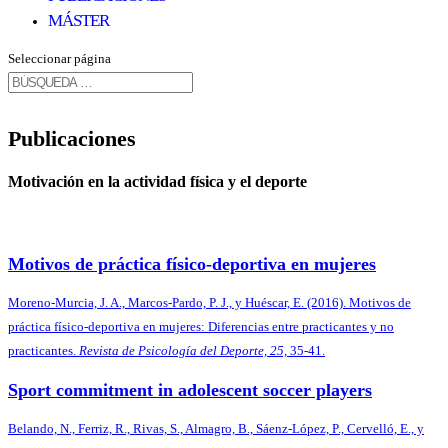
MÁSTER
Seleccionar página
Publicaciones
Motivación en la actividad física y el deporte
Motivos de práctica físico-deportiva en mujeres
Moreno-Murcia, J. A., Marcos-Pardo, P. J., y Huéscar, E. (2016). Motivos de
práctica físico-deportiva en mujeres: Diferencias entre practicantes y no
practicantes.
Revista de Psicología del Deporte, 25,
35-41.
Sport commitment in adolescent soccer players
Belando, N., Ferriz, R., Rivas, S., Almagro, B., Sáenz-López, P., Cervelló, E., y