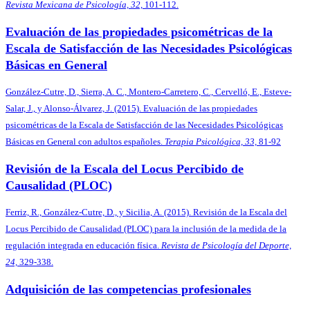
Revista Mexicana de Psicología, 32,
101-112.
Evaluación de las propiedades psicométricas de la
Escala de Satisfacción de las Necesidades Psicológicas
Básicas en General
González-Cutre, D., Sierra, A. C., Montero-Carretero, C., Cervelló, E., Esteve-
Salar, J., y Alonso-Álvarez, J. (2015). Evaluación de las propiedades
psicométricas de la Escala de Satisfacción de las Necesidades Psicológicas
Básicas en General con adultos españoles.
Terapia Psicológica, 33,
81-92
Revisión de la Escala del Locus Percibido de
Causalidad (PLOC)
Ferriz, R., González-Cutre, D., y Sicilia, A. (2015). Revisión de la Escala del
Locus Percibido de Causalidad (PLOC) para la inclusión de la medida de la
regulación integrada en educación física.
Revista de Psicología del Deporte,
24,
329-338.
Adquisición de las competencias profesionales