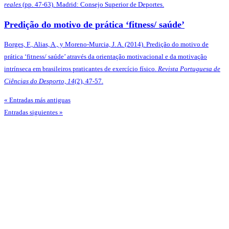
reales
(pp. 47-63). Madrid: Consejo Superior de Deportes.
Predição do motivo de prática ‘fitness/ saúde’
Borges, F., Alias, A., y Moreno-Murcia, J. A. (2014). Predição do motivo de
prática ‘fitness/ saúde’ através da orientação motivacional e da motivação
intrínseca em brasileiros praticantes de exercício físico.
Revista Portuguesa de
Ciências do Desporto, 14
(2), 47-57.
« Entradas más antiguas
Entradas siguientes »