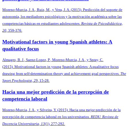
Moreno-Murcia, J. A., Ruiz, M., y Vera, J. A. (2015). Predicción del soporte de
autonomía, los mediadores psicológicos y la motivación académica sobre las
competencias básicas en estudiantes adolescentes.
Revista de Psicodidáctica,
20
,
359-376.
Motivational factors in young Spanish athletes: A
qualitative focus
Almagro, B. J., Saenz-Lopez, P., Moreno-Murcia, J. A., y Spray, C.
(2015). Motivational factors in young Spanish athletes: A qualitative focus
drawing from self-determination theory and achievement goal perspectives.
The
Sport Psychologist, 29
, 15-28.
Hacia una mejor predicción de la percepción de
competencia laboral
Moreno-Murcia, J. A., y Silveira, Y. (2015). Hacia una mejor predicción de la
percepción de competencia laboral en los universitarios.
REDU. Revista de
Docencia Universitaria, 13
(1), 277-292.