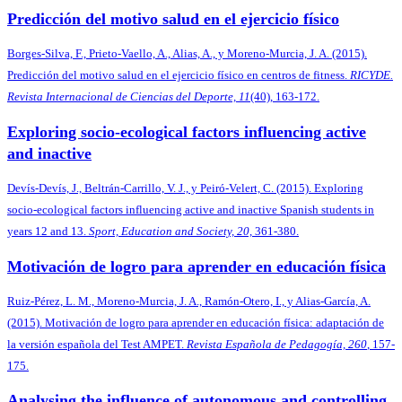
Predicción del motivo salud en el ejercicio físico
Borges-Silva, F., Prieto-Vaello, A., Alias, A., y Moreno-Murcia, J. A. (2015).
Predicción del motivo salud en el ejercicio físico en centros de fitness.
RICYDE.
Revista Internacional de Ciencias del Deporte, 11
(40), 163-172.
Exploring socio-ecological factors influencing active
and inactive
Devís-Devís, J., Beltrán-Carrillo, V. J., y Peiró-Velert, C. (2015). Exploring
socio-ecological factors influencing active and inactive Spanish students in
years 12 and 13.
Sport, Education and Society, 20,
361-380.
Motivación de logro para aprender en educación física
Ruiz-Pérez, L. M., Moreno-Murcia, J. A., Ramón-Otero, I., y Alias-García, A.
(2015). Motivación de logro para aprender en educación física: adaptación de
la versión española del Test AMPET.
Revista Española de Pedagogía, 260
, 157-
175.
Analysing the influence of autonomous and controlling