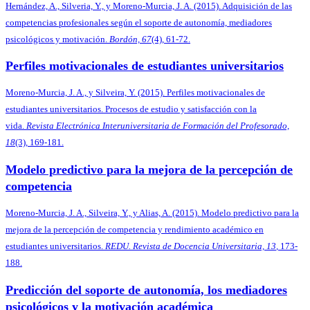
Hernández, A., Silveria, Y., y Moreno-Murcia, J. A. (2015). Adquisición de las
competencias profesionales según el soporte de autonomía, mediadores
psicológicos y motivación.
Bordón, 67
(4), 61-72.
Perfiles motivacionales de estudiantes universitarios
Moreno-Murcia, J. A., y Silveira, Y. (2015). Perfiles motivacionales de
estudiantes universitarios. Procesos de estudio y satisfacción con la
vida.
Revista Electrónica Interuniversitaria de Formación del Profesorado,
18
(3), 169‐181.
Modelo predictivo para la mejora de la percepción de
competencia
Moreno-Murcia, J. A., Silveira, Y., y Alias, A. (2015). Modelo predictivo para la
mejora de la percepción de competencia y rendimiento académico en
estudiantes universitarios.
REDU. Revista de Docencia Universitaria, 13
,
173-
188.
Predicción del soporte de autonomía, los mediadores
psicológicos y la motivación académica