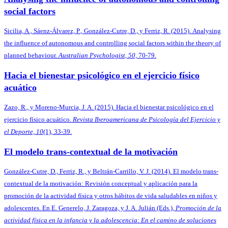
social factors
Sicilia, A., Sáenz-Álvarez, P., González-Cutre, D., y Ferriz, R. (2015). Analysing
the influence of autonomous and controlling social factors within the theory of
planned behaviour.
Australian Psychologist, 50,
70-79.
Hacia el bienestar psicológico en el ejercicio físico
acuático
Zazo, R., y Moreno-Murcia, J. A. (2015). Hacia el bienestar psicológico en el
ejercicio físico acuático.
Revista Iberoamericana de Psicología del Ejercicio y
el Deporte, 10
(1), 33-39.
El modelo trans-contextual de la motivación
González-Cutre, D., Ferriz, R., y Beltrán-Carrillo, V. J. (2014). El modelo trans-
contextual de la motivación: Revisión conceptual y aplicación para la
promoción de la actividad física y otros hábitos de vida saludables en niños y
adolescentes. En E. Generelo, J. Zaragoza, y J. A. Julián (Eds.),
Promoción de la
actividad física en la infancia y la adolescencia: En el camino de soluciones