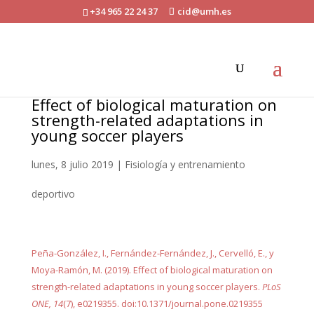
+34 965 22 24 37
cid@umh.es
Effect of biological maturation on
strength-related adaptations in
young soccer players
lunes, 8 julio 2019
|
Fisiología y entrenamiento
deportivo
Peña-González, I., Fernández-Fernández, J., Cervelló, E., y
Moya-Ramón, M. (2019). Effect of biological maturation on
strength-related adaptations in young soccer players.
PLoS
ONE, 14
(7), e0219355. doi:10.1371/journal.pone.0219355