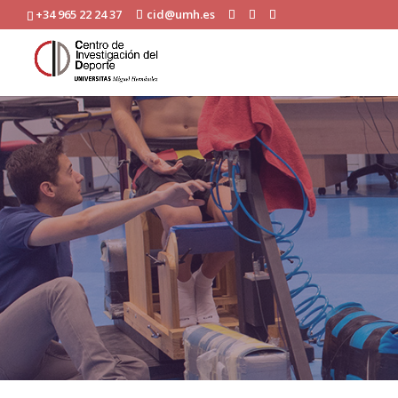
+34 965 22 24 37
cid@umh.es