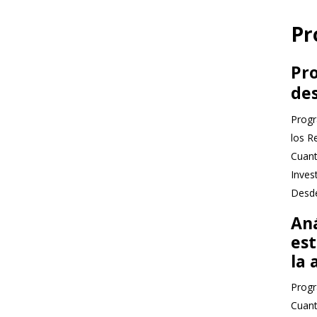
Pr
Pro
des
Progr
los R
Cuant
Inves
Desde
An
est
la 
Progr
Cuant