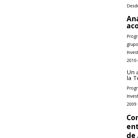
Desde
An
ac
Progr
grupo
Inves
2010
Un 
la 
Progr
Inves
2009
Co
ent
de 