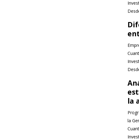
Inves
Desde
Di
ent
Empre
Cuant
Inves
Desde
An
est
la 
Progr
la Ge
Cuant
Inves