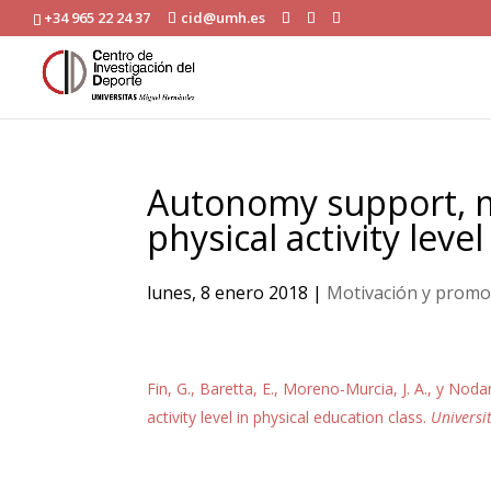
+34 965 22 24 37
cid@umh.es
Autonomy support, mo
physical activity leve
lunes, 8 enero 2018
|
Motivación y promoci
Fin, G., Baretta, E., Moreno-Murcia, J. A., y Noda
activity level in physical education class.
Universi