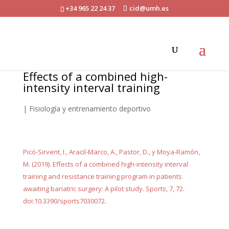
+34 965 22 24 37
cid@umh.es
Effects of a combined high-
intensity interval training
|
Fisiología y entrenamiento deportivo
Picó-Sirvent, I., Aracil-Marco, A., Pastor, D., y Moya-Ramón,
M. (2019). Effects of a combined high-intensity interval
training and resistance training program in patients
awaiting bariatric surgery: A pilot study. Sports, 7, 72.
doi:10.3390/sports7030072.