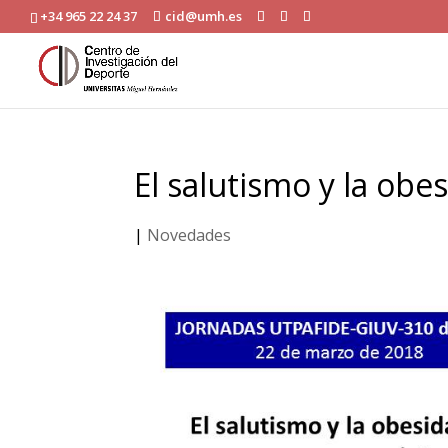
+34 965 22 24 37
cid@umh.es
El salutismo y la ob
|
Novedades