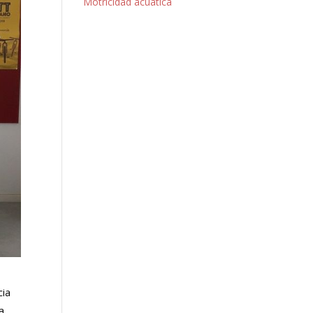
Motricidad acuática
cia
a