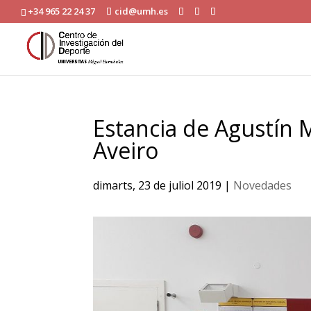
+34 965 22 24 37
cid@umh.es
Estancia de Agustín 
Aveiro
dimarts, 23 de juliol 2019
|
Novedades