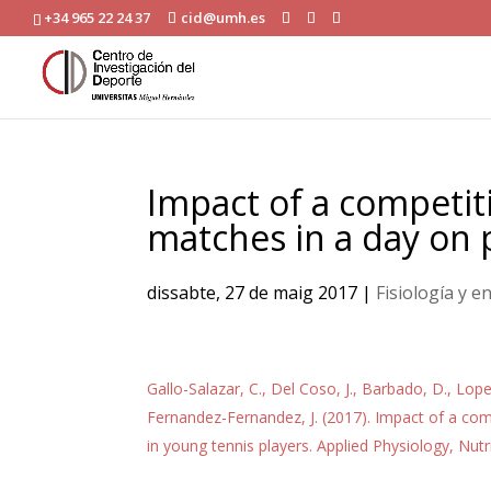
+34 965 22 24 37
cid@umh.es
Impact of a competit
matches in a day on 
dissabte, 27 de maig 2017
|
Fisiología y 
Gallo-Salazar, C., Del Coso, J., Barbado, D., Lop
Fernandez-Fernandez, J. (2017). Impact of a co
in young tennis players. Applied Physiology, Nu