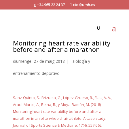
+34 965 22 24 37
cid@umh.es
Monitoring heart rate variability
before and after a marathon
diumenge, 27 de maig 2018
|
Fisiología y
entrenamiento deportivo
Sanz-Quinto, S., Brizuela, G., López-Grueso, R., Flatt, A. A.,
Aracil-Marco, A., Reina, R., y Moya-Ramón, M. (2018).
Monitoring heart rate variability before and after a
marathon in an elite wheelchair athlete: A case study.
Journal of Sports Science & Medicine, 17(4), 557-562.