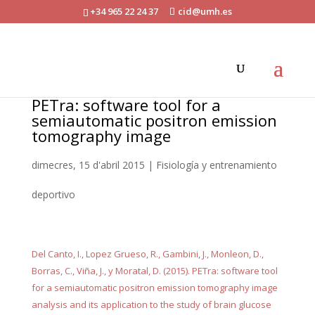
+34 965 22 24 37
cid@umh.es
PETra: software tool for a
semiautomatic positron emission
tomography image
dimecres, 15 d'abril 2015
|
Fisiología y entrenamiento
deportivo
Del Canto, I., Lopez Grueso, R., Gambini, J., Monleon, D.,
Borras, C., Viña, J., y Moratal, D. (2015). PETra: software tool
for a semiautomatic positron emission tomography image
analysis and its application to the study of brain glucose