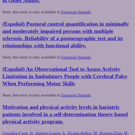
in Older Adults.
Sorry, this entry is only available in
European Spanish
.
(Español) Postural control quantification in minimally
and moderately impaired persons with multiple
sclerosis. Reliability of a posturographic test and its
relationships with functional ability.
Sorry, this entry is only available in
European Spanish
.
(Español) An Observational Tool to Assess Activity
Limitation in Ambulatory People with Cerebral Palsy
When Performing Motor Skills
Sorry, this entry is only available in
European Spanish
.
Motivation and physical activity levels in bariatric
patients involved in a self-determination theory-based
physical activity program.
González-Cutre, D., Jiménez-Loaisa, A., Alcaraz-Ibáñez, M., Romero-Elías, M.,