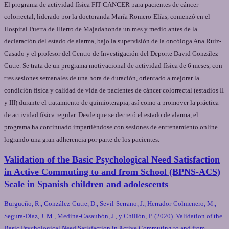
El programa de actividad física FIT-CANCER para pacientes de cáncer
colorrectal, liderado por la doctoranda María Romero-Elías, comenzó en el
Hospital Puerta de Hierro de Majadahonda un mes y medio antes de la
declaración del estado de alarma, bajo la supervisión de la oncóloga Ana Ruiz-
Casado y el profesor del Centro de Investigación del Deporte David González-
Cutre. Se trata de un programa motivacional de actividad física de 6 meses, con
tres sesiones semanales de una hora de duración, orientado a mejorar la
condición física y calidad de vida de pacientes de cáncer colorrectal (estadios II
y III) durante el tratamiento de quimioterapia, así como a promover la práctica
de actividad física regular. Desde que se decretó el estado de alarma, el
programa ha continuado impartiéndose con sesiones de entrenamiento online
logrando una gran adherencia por parte de los pacientes.
Validation of the Basic Psychological Need Satisfaction
in Active Commuting to and from School (BPNS-ACS)
Scale in Spanish children and adolescents
Burgueño, R., González-Cutre, D., Sevil-Serrano, J., Herrador-Colmenero, M.,
Segura-Díaz, J. M., Medina-Casaubón, J., y Chillón, P. (2020). Validation of the
Basic Psychological Need Satisfaction in Active Commuting to and from