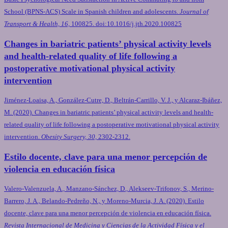
School (BPNS-ACS) Scale in Spanish children and adolescents.
Journal of
Transport & Health, 16,
100825. doi:10.1016/j.jth.2020.100825
Changes in bariatric patients’ physical activity levels
and health-related quality of life following a
postoperative motivational physical activity
intervention
Jiménez-Loaisa, A., González-Cutre, D., Beltrán-Carrillo, V. J., y Alcaraz-Ibáñez,
M. (2020). Changes in bariatric patients’ physical activity levels and health-
related quality of life following a postoperative motivational physical activity
intervention.
Obesity Surgery, 30,
2302-2312.
Estilo docente, clave para una menor percepción de
violencia en educación física
Valero-Valenzuela, A., Manzano-Sánchez, D., Alekseev-Trifonov, S., Merino-
Barrero, J. A., Belando-Pedreño, N., y Moreno-Murcia, J. A. (2020). Estilo
docente, clave para una menor percepción de violencia en educación física.
Revista Internacional de Medicina y Ciencias de la Actividad Física y el