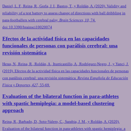
Daniel, L. F., Reina, R., Gorla, J. I., Bastos, T., y Roldán, A. (2020). Validity and
reliability of a test battery to assess change of directions with ball dribbling in
para-footballers with cerebral palsy.
Brain Sciences, 10,
74.
doi:10.3390/brainsci10020074
Efectos de la actividad física en las capacidades
funcionales de personas con parálisis cerebral: una
revisión sistemática
Heras, N., Reina, R., Roldán, A., Iturricastillo, A., Rodríguez-Negro, J., y Yanci, J.
(2019). Efectos de la actividad física en las capacidades funcionales de personas
con parálisis cerebral: una revisión sistemática.
Revista Española de Educación
Física y Deportes, 427,
55-69.
Evaluation of the bilateral function in para-athletes
with spastic hemiplegia: a model-based clustering
approach
Reina, R., Barbado, D., Soto-Valero, C., Sarabia, J. M., y Roldán, A. (2020).
Evaluation of the bilateral function in para-athletes with spastic hemiplegia: a