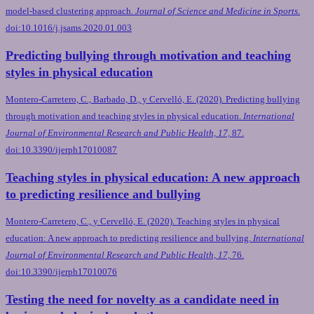
model-based clustering approach.
Journal of Science and Medicine in Sports
.
doi:10.1016/j.jsams.2020.01.003
Predicting bullying through motivation and teaching
styles in physical education
Montero-Carretero, C., Barbado, D., y Cervelló, E. (2020). Predicting bullying
through motivation and teaching styles in physical education.
International
Journal of Environmental Research and Public Health, 17,
87.
doi:10.3390/ijerph17010087
Teaching styles in physical education: A new approach
to predicting resilience and bullying
Montero-Carretero, C., y Cervelló, E. (2020). Teaching styles in physical
education: A new approach to predicting resilience and bullying.
International
Journal of Environmental Research and Public Health, 17,
76.
doi:10.3390/ijerph17010076
Testing the need for novelty as a candidate need in