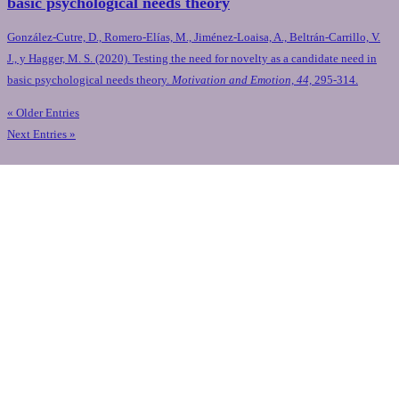
basic psychological needs theory
González-Cutre, D., Romero-Elías, M., Jiménez-Loaisa, A., Beltrán-Carrillo, V.
J., y Hagger, M. S. (2020). Testing the need for novelty as a candidate need in
basic psychological needs theory.
Motivation and Emotion, 44,
295-314.
« Older Entries
Next Entries »