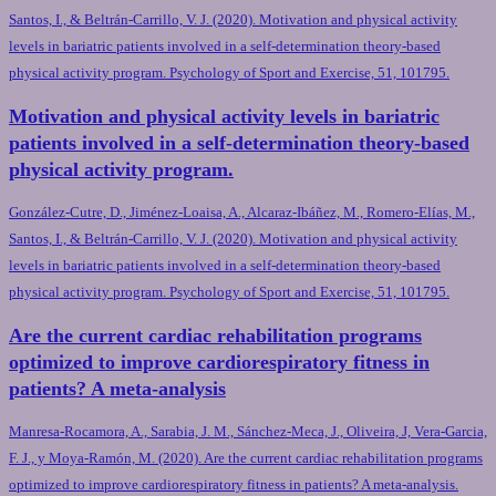
Santos, I., & Beltrán-Carrillo, V. J. (2020). Motivation and physical activity
levels in bariatric patients involved in a self-determination theory-based
physical activity program. Psychology of Sport and Exercise, 51, 101795.
Motivation and physical activity levels in bariatric
patients involved in a self-determination theory-based
physical activity program.
González-Cutre, D., Jiménez-Loaisa, A., Alcaraz-Ibáñez, M., Romero-Elías, M.,
Santos, I., & Beltrán-Carrillo, V. J. (2020). Motivation and physical activity
levels in bariatric patients involved in a self-determination theory-based
physical activity program. Psychology of Sport and Exercise, 51, 101795.
Are the current cardiac rehabilitation programs
optimized to improve cardiorespiratory fitness in
patients? A meta-analysis
Manresa-Rocamora, A., Sarabia, J. M., Sánchez-Meca, J., Oliveira, J, Vera-Garcia,
F. J., y Moya-Ramón, M. (2020). Are the current cardiac rehabilitation programs
optimized to improve cardiorespiratory fitness in patients? A meta-analysis.