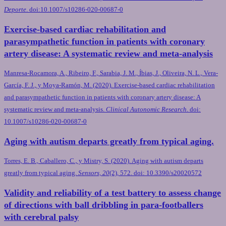
Deporte
. doi:10.1007/s10286-020-00687-0
Exercise-based cardiac rehabilitation and
parasympathetic function in patients with coronary
artery disease: A systematic review and meta-analysis
Manresa-Rocamora, A., Ribeiro, F., Sarabia, J. M., Íbias, J., Oliveira, N. L., Vera-
García, F. J., y Moya-Ramón, M. (2020). Exercise-based cardiac rehabilitation
and parasympathetic function in patients with coronary artery disease: A
systematic review and meta-analysis.
Clinical Autonomic Research
. doi:
10.1007/s10286-020-00687-0
Aging with autism departs greatly from typical aging.
Torres, E. B., Caballero, C., y Mistry, S. (2020). Aging with autism departs
greatly from typical aging.
Sensors, 20
(2), 572. doi: 10.3390/s20020572
Validity and reliability of a test battery to assess change
of directions with ball dribbling in para-footballers
with cerebral palsy