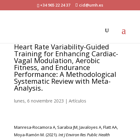
+34 965 22 24 37
cid@umh.es
Heart Rate Variability-Guided
Training for Enhancing Cardiac-
Vagal Modulation, Aerobic
Fitness, and Endurance
Performance: A Methodological
Systematic Review with Meta-
Analysis.
lunes, 6 noviembre 2023
|
Artículos
Manresa-Rocamora A, Sarabia JM, Javaloyes A, Flatt AA,
Moya-Ramón M. (2021).
Int J Environ Res Public Health