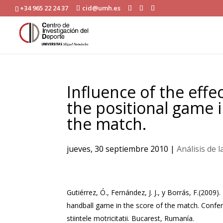
+34 965 22 24 37
cid@umh.es
Influence of the effec
the positional game 
the match.
jueves, 30 septiembre 2010
|
Análisis de 
Gutiérrez, Ó., Fernández, J. J., y Borrás, F.(2009).
handball game in the score of the match. Conferin
stiintele motricitatii. Bucarest, Rumanía.