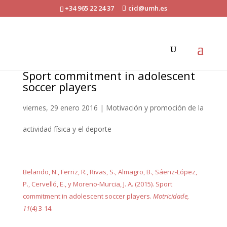
+34 965 22 24 37
cid@umh.es
Sport commitment in adolescent
soccer players
viernes, 29 enero 2016
|
Motivación y promoción de la
actividad física y el deporte
Belando, N., Ferriz, R., Rivas, S., Almagro, B., Sáenz-López,
P., Cervelló, E., y Moreno-Murcia, J. A. (2015). Sport
commitment in adolescent soccer players.
Motricidade,
11
(4) 3-14.