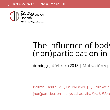
+34 965 22 24 37
cid@umh.es
The influence of bod
(non)participation in 
domingo, 4 febrero 2018
|
Motivación y pr
Beltrán-Carrillo, V. J., Devís-Devís, J., y Peiró-V
(non)participation in physical activity.
Sport, Educ