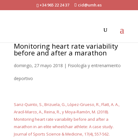
+34 965 22 24 37
cid@umh.es
Monitoring heart rate variability
before and after a marathon
domingo, 27 mayo 2018
|
Fisiología y entrenamiento
deportivo
Sanz-Quinto, S., Brizuela, G., López-Grueso, R., Flatt, A. A.,
Aracil-Marco, A., Reina, R., y Moya-Ramón, M. (2018).
Monitoring heart rate variability before and after a
marathon in an elite wheelchair athlete: A case study.
Journal of Sports Science & Medicine, 17(4), 557-562.